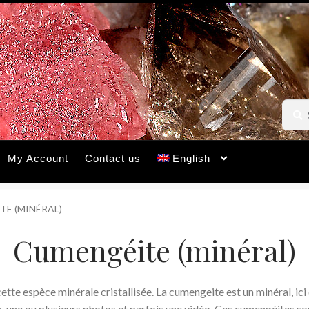
Searc
Searc
for:
My Account
Contact us
English
E (MINÉRAL)
Cumengéite (minéral)
tte espèce minérale cristallisée. La cumengeite est un minéral, i
, une ou plusieurs photos et parfois une vidéo. Ces cumengéites so