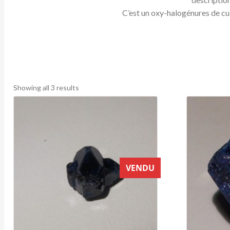
C’est un oxy-halogénures de cu
Sorted
Showing all 3 results
by
latest
VENDU