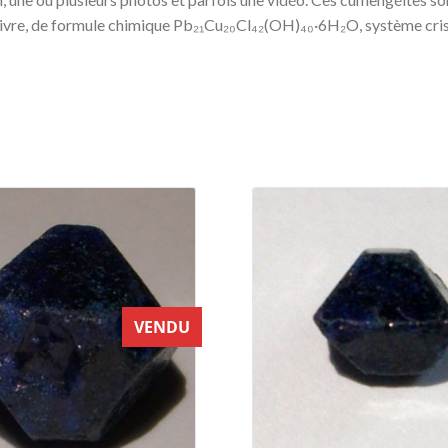
ivre, de formule chimique Pb₂₁Cu₂₀Cl₄₂(OH)₄₀·6H₂O, système crist
VENDU