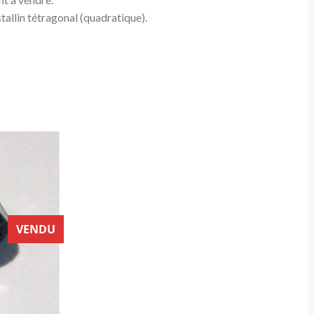
allin tétragonal (quadratique).
VENDU