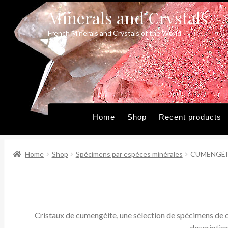
Minerals and Crystals
Skip
Skip
to
to
French Minerals and Crystals of the World
navigation
content
Home
Shop
Recent products
Home
Shop
Spécimens par espèces minérales
CUMENGÉIT
Cristaux de cumengéite, une sélection de spécimens de ce
description