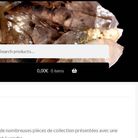
h
h
0,00
€
0 items
ci de nombreuses pièces de collection présentées avec une
nt à vendre.